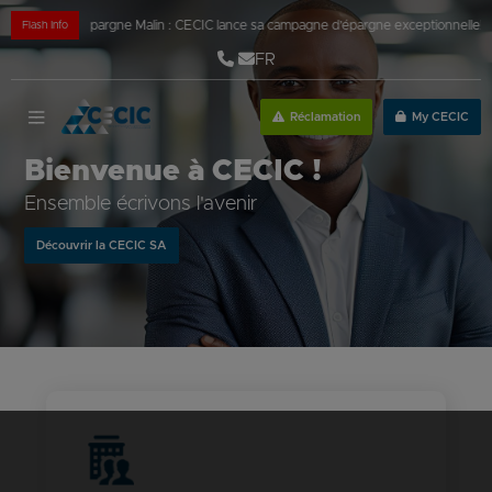
 fêtes
|
Épargne Malin : CECIC lance sa campagne d’épargne exceptionnelle!
|
Nouve
Flash Info
FR
Réclamation
My CECIC
Bienvenue à CECIC !
Ensemble écrivons l'avenir
Découvrir la CECIC SA