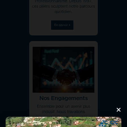
Professionnalisme. Depuis 1997,
ces piliers sculptent notre parcours
quotidien.
En savoir +
Nos Engagements
Ensemble pour un avenir plus
×
inclusif. Nous travaillons
activement à étendre la portée des
services financiers tant en milieu