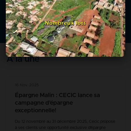
urbain que rural.
En savoir +
À la une
16 Nov. 2025
Épargne Malin : CECIC lance sa
campagne d’épargne
exceptionnelle!
Du 12 novembre au 31 décembre 2025, Cecic propose
à ses clients une opportunité exclusive d’épargne