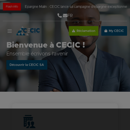
es fêtes
|
Épargne Malin : CECIC lance sa campagne d’épargne exceptionnelle!
|
No
Flash Info
FR
Réclamation
My CECIC
Bienvenue à CECIC !
Ensemble écrivons l'avenir
Découvrir la CECIC SA