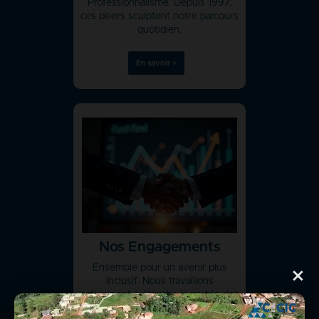
Professionnalisme. Depuis 1997,
ces piliers sculptent notre parcours
quotidien.
En savoir +
Nos Engagements
Ensemble pour un avenir plus
×
inclusif. Nous travaillons
activement à étendre la portée des
services financiers tant en milieu