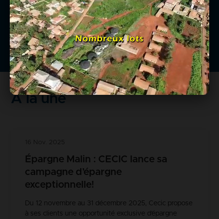
urbain que rural.
En savoir +
À la une
16 Nov. 2025
Épargne Malin : CECIC lance sa
campagne d’épargne
exceptionnelle!
Du 12 novembre au 31 décembre 2025, Cecic propose
à ses clients une opportunité exclusive d’épargne