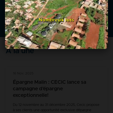
urbain que rural.
En savoir +
À la une
16 Nov. 2025
Épargne Malin : CECIC lance sa
campagne d’épargne
exceptionnelle!
Du 12 novembre au 31 décembre 2025, Cecic propose
à ses clients une opportunité exclusive d’épargne