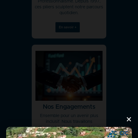
Professionnalisme. Depuis 1997,
ces piliers sculptent notre parcours
quotidien.
En savoir +
Nos Engagements
Ensemble pour un avenir plus
×
inclusif. Nous travaillons
activement à étendre la portée des
services financiers tant en milieu