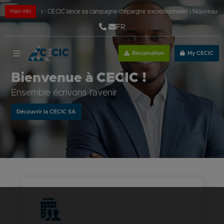
gne Malin : CECIC lance sa campagne d’épargne exceptionnelle!
|
Nouveau à CECIC 
Flash Info
FR
Réclamation
My CECIC
Bienvenue à CECIC !
Ensemble écrivons l'avenir
Découvrir la CECIC SA